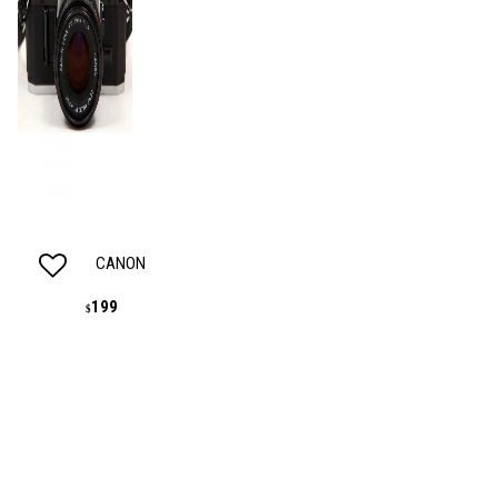
CANON
199
$