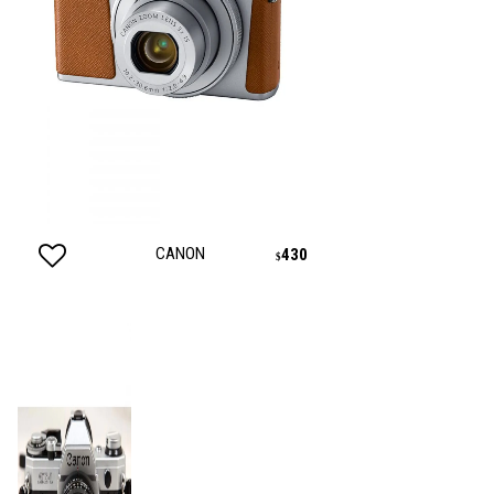
CANON
430
$