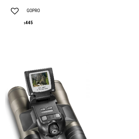
GOPRO
445
$