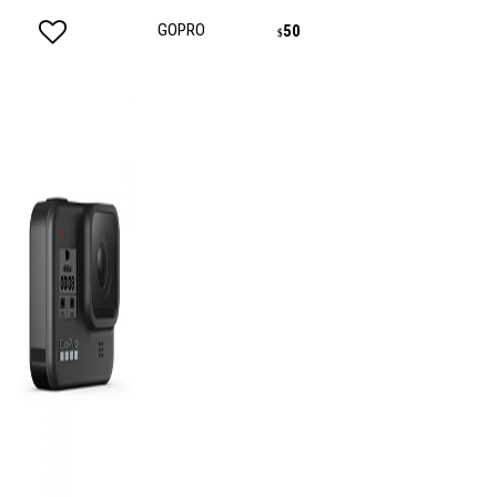
GOPRO
50
$